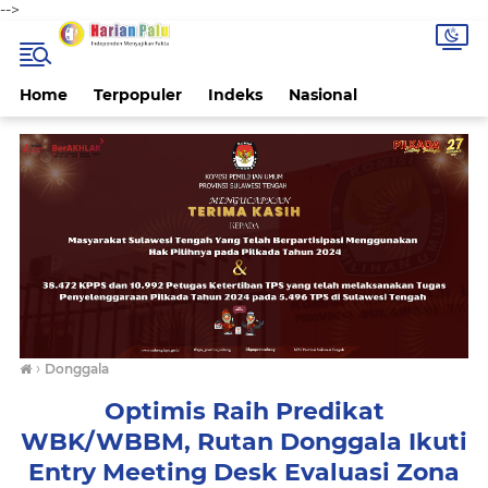
-->
Home
Terpopuler
Indeks
Nasional
›
Donggala
Optimis Raih Predikat
WBK/WBBM, Rutan Donggala Ikuti
Entry Meeting Desk Evaluasi Zona