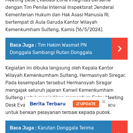
dengan Tim Penilai Internal Inspektorat Jenderal
Kementerian Hukum dan Hak Asasi Manusia RI,
bertempat di Aula Garuda Kantor Wilayah
Kemenkumham Sulteng, Kamis (16/5/2024).
Baca Juga :
Tim Hakim Wasmat PN
Donggala Sambangi Rutan Donggala
Kegiatan ini dibuka langsung oleh Kepala Kantor
Wilayah Kemenkumham Sulteng, Hermasnyah Siregar.
Pada kesempatan tersebut Hermansyah Siregar
mengajak seluruh jajaran Kanwil Kemenkumham
Sulteng untuk menjadikan momentum Entry Meeting
×
Berita Terbaru
UPDATE
Desk Evaluasi Zona Integritas ini sebagai pemacu
untuk berikan pelayanan terbaik kepada publik.
Baca Juga :
Karutan Donggala Terima