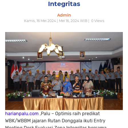
Integritas
Admin
Kamis, 16 Mei 2024 | Mei 16, 2024 WIB |
0
Views
harianpalu.com
,Palu – Optimis raih predikat
WBK/WBBM jajaran Rutan Donggala ikuti Entry
Meeting Desk Evaluasi Zona Integritas bersama