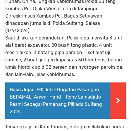
Hunan, China,” ungkap Kabidhumas Polda Sulteng
Kombes Pol. Djoko Wienartono didampingi
Dirreskrimsus Kombes Pol. Bagus Setiyawan
dihadapan jurnalis di Polda Sulteng, Selasa
(4/6/2024).
Saat dilakukan penindakan, Polisi juga menyita 3 unit
alat berat excavator, 20 buah tong plastic, 4 unit
mesin alkon, 3 batang pipa paralon, 1 set alat uji
sample, 2 buah jerigen kapasitas 30 liter berisi bahan
kimia hidrolik acid 32 persen dan hydrogen peroksida,
dan lain-lain, jelas Kabidhumas.
Baca Juga :
MK Tolak Gugatan Pasangan
BERAMAL, Anwar Hafid - Reny Lamadjido
Resmi Sebagai Pemenang Pilkada Sulteng
2024
Tersangka jelas Kabidhumas, diduga melakukan tindak