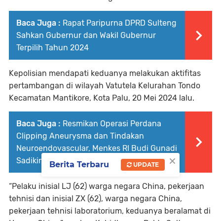
Baca Juga :
Rapat Paripurna DPRD Sulteng
Sahkan Gubernur dan Wakil Gubernur
Terpilih Tahun 2024
Kepolisian mendapati keduanya melakukan aktifitas
pertambangan di wilayah Vatutela Kelurahan Tondo
Kecamatan Mantikore, Kota Palu, 20 Mei 2024 lalu.
Baca Juga :
Resmikan Operasi Perdana
Clipping Aneurysma dan Tindakan
Neuroendovascular, Menkes RI Budi Gunadi
×
Sadikin Kunjungi RS Undata Sulteng
Berita Terbaru
UPDATE
“Pelaku inisial LJ (62) warga negara China, pekerjaan
tehnisi dan inisial ZX (62), warga negara China,
pekerjaan tehnisi laboratorium, keduanya beralamat di