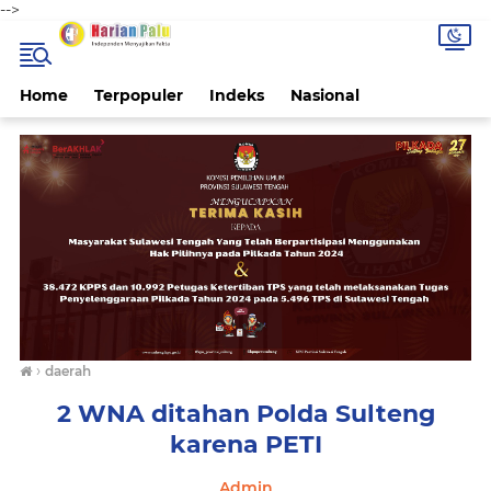
-->
Home
Terpopuler
Indeks
Nasional
›
daerah
2 WNA ditahan Polda Sulteng
karena PETI
Admin