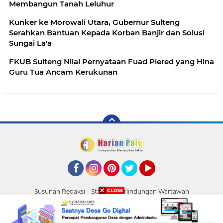
Membangun Tanah Leluhur
Kunker ke Morowali Utara, Gubernur Sulteng
Serahkan Bantuan Kepada Korban Banjir dan Solusi
Sungai La'a
FKUB Sulteng Nilai Pernyataan Fuad Plered yang Hina
Guru Tua Ancam Kerukunan
Facebook
Instagram
Pinterest
Twitter
YouTube
Susunan Redaksi
Standar Perlindungan Wartawan
Pasang Iklan
Tentang Kami
Pedoman Media Siber
Palu
Copyright ©
2026 HARIAN PALU