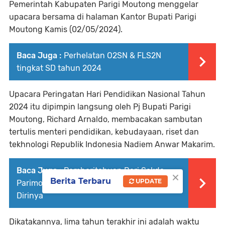
Pemerintah Kabupaten Parigi Moutong menggelar
upacara bersama di halaman Kantor Bupati Parigi
Moutong Kamis (02/05/2024).
Baca Juga :
Perhelatan O2SN & FLS2N
tingkat SD tahun 2024
Upacara Peringatan Hari Pendidikan Nasional Tahun
2024 itu dipimpin langsung oleh Pj Bupati Parigi
Moutong, Richard Arnaldo, membacakan sambutan
tertulis menteri pendidikan, kebudayaan, riset dan
tekhnologi Republik Indonesia Nadiem Anwar Makarim.
Baca Juga :
Pemberitahuan Dari Sekda
×
Berita Terbaru
UPDATE
Parimo : Hati-hati, Penipuan Atas Nama
Dirinya
Dikatakannya, lima tahun terakhir ini adalah waktu