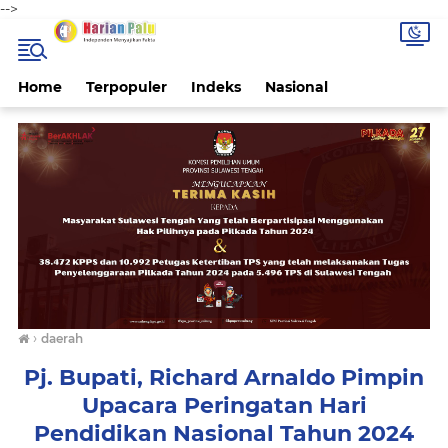
-->
Home
Terpopuler
Indeks
Nasional
›
daerah
Pj. Bupati, Richard Arnaldo Pimpin
Upacara Peringatan Hari
Pendidikan Nasional Tahun 2024