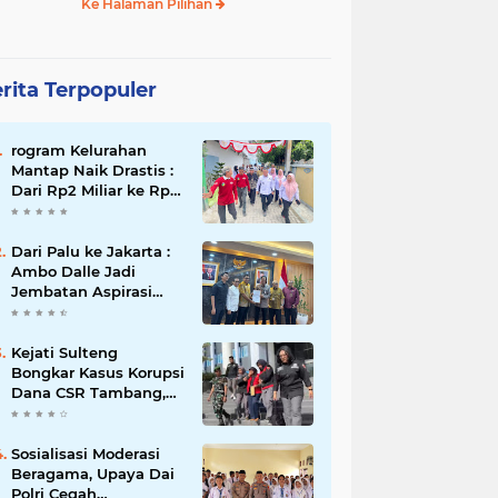
Ke Halaman Pilihan
rita Terpopuler
rogram Kelurahan
Mantap Naik Drastis :
Dari Rp2 Miliar ke Rp5
Miliar, Tiap Kelurahan
Terbaik Terima Rp500
Juta
Dari Palu ke Jakarta :
Ambo Dalle Jadi
Jembatan Aspirasi
Mahasiswa untuk Presiden
Kejati Sulteng
Bongkar Kasus Korupsi
Dana CSR Tambang,
Sekdes Tamainusi Ikut
Terseret
Sosialisasi Moderasi
Beragama, Upaya Dai
Polri Cegah