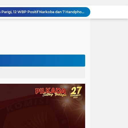
Kejati Sulteng Geledah Kantor Bapenda Donggala dan Tambang PT KK, 32 Alat Berat Disita!
Kejati Sulteng Bongkar Kasus Korupsi Dana CSR Tambang, Sekdes Tamainusi Ikut Terseret
Polda Sulteng Bongkar Dugaan Penyalahgunaan 2.060 Liter BBM Subsidi di Morowali Utara
‎Jatam Dorong Propam Turun, Penanganan PETI Polres Parimo Jadi Pertanyaan Publik ‎
Silaturahmi Pimpinan APH di Sulteng : Kapolda dan Kejati Solid Perkuat Penegakan Hukum DiBumi Tadulako
Sidang Praperadilan, Hakim Tegaskan Penetapan Tersangka Kasus Pencabulan Anak di Buol Sah Secara Hukum
Kejati Sulteng Geledah Kantor UPP Kolonodale, Sita Dokumen dan Barang Bukti Elektronik Kasus Nikel PT. Cocoman
Tak Berkutik, Pencuri Puluhan Kilogram Ikan Laut di Torue Berakhir di Balik Jeruji
ng Ketat, Gufran Ajak Semua Pihak Bersatu
Razia Gabungan di Lapas Parigi, 12 WBP Positif Narkoba dan 7 Handphone Disita