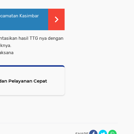
ecamatan Kasimbar
ntasikan hasil TTG nya dengan
iknya.
laksana
dan Pelayanan Cepat
SHARE