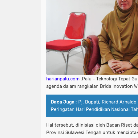
harianpalu.com
,Palu - Teknologi Tepat Gu
agenda dalam rangkaian Brida Inovation 
Baca Juga :
Pj. Bupati, Richard Arnald
Peringatan Hari Pendidikan Nasional T
Hal tersebut, diinisiasi oleh Badan Riset d
Provinsi Sulawesi Tengah untuk menciptak