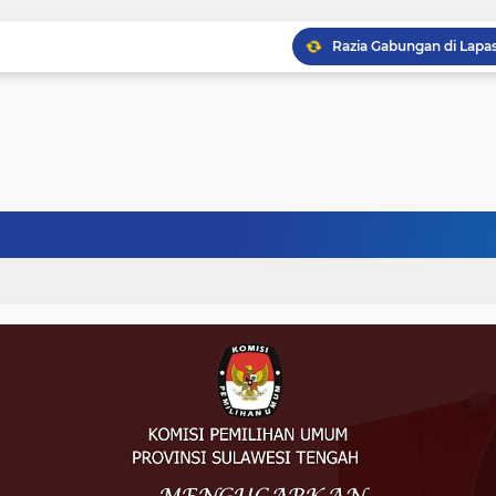
Musprov VIII Berlangsu