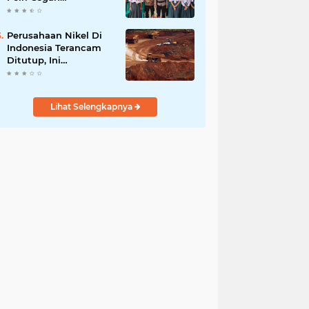
Radikalisme di
Kalangan Pelajar Poso
Perusahaan Nikel Di
Indonesia Terancam
Ditutup, Ini
Pernyataan Luhut
Binsar Panjaiatan?
Lihat Selengkapnya