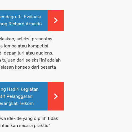
endagri RI, Evaluasi
utong Richard Arnaldo
laskan, seleksi presentasi
ta lomba atau kompetisi
i depan juri atau audiens.
tujuan dari seleksi ini adalah
jelasan konsep dari peserta
ng Hadiri Kegiatan
tif Pelanggaran
erangkat Telkom
a ide-ide yang dipilih tidak
ntasikan secara praktis",