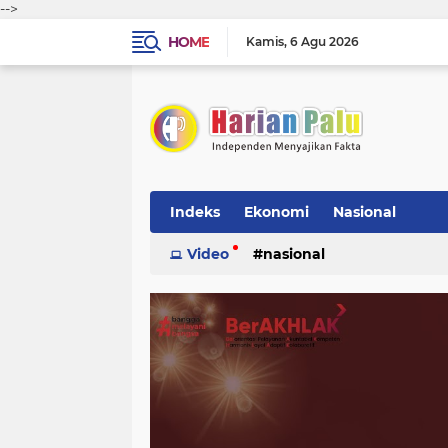
-->
HOME
Kamis
6 Agu 2026
Indeks
Ekonomi
Nasional
Video
nasional