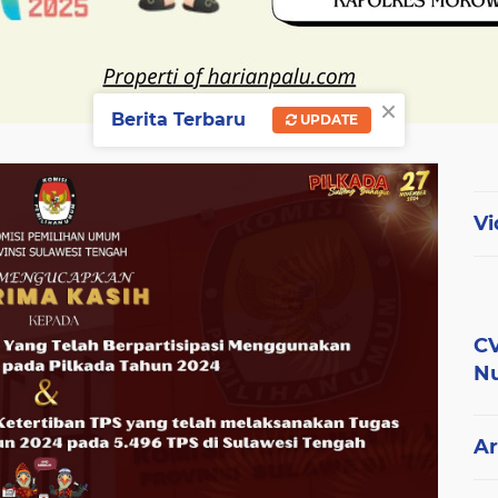
×
Berita Terbaru
UPDATE
Vi
CV
Nu
Ar