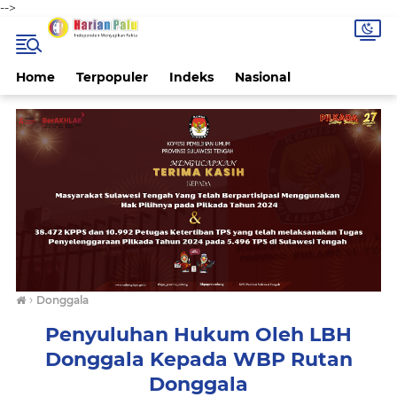
-->
Home
Terpopuler
Indeks
Nasional
›
Donggala
Penyuluhan Hukum Oleh LBH
Donggala Kepada WBP Rutan
Donggala