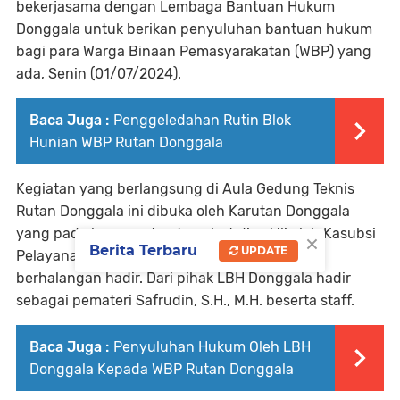
bekerjasama dengan Lembaga Bantuan Hukum
Donggala untuk berikan penyuluhan bantuan hukum
bagi para Warga Binaan Pemasyarakatan (WBP) yang
ada, Senin (01/07/2024).
Baca Juga :
Penggeledahan Rutin Blok
Hunian WBP Rutan Donggala
Kegiatan yang berlangsung di Aula Gedung Teknis
Rutan Donggala ini dibuka oleh Karutan Donggala
yang pada kesempatan tersebut diwakili oleh Kasubsi
×
Berita Terbaru
UPDATE
Pelayanan Tahanan, Moh. Fuad dikarenakan
berhalangan hadir. Dari pihak LBH Donggala hadir
sebagai pemateri Safrudin, S.H., M.H. beserta staff.
Baca Juga :
Penyuluhan Hukum Oleh LBH
Donggala Kepada WBP Rutan Donggala