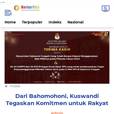
-->
Home
Terpopuler
Indeks
Nasional
›
Politik
Dari Bahomohoni, Kuswandi
Tegaskan Komitmen untuk Rakyat
Admin