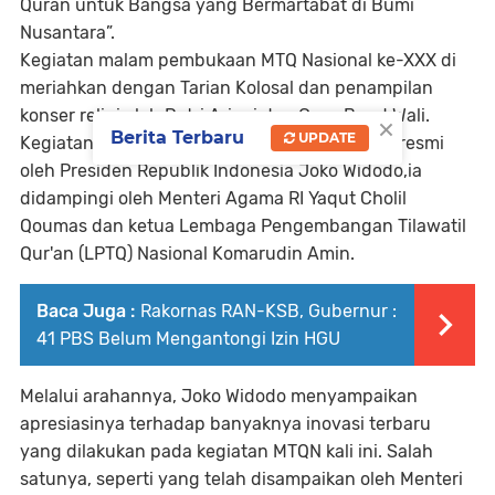
Quran untuk Bangsa yang Bermartabat di Bumi
Nusantara”.
Kegiatan malam pembukaan MTQ Nasional ke-XXX di
meriahkan dengan Tarian Kolosal dan penampilan
konser religi oleh Putri Ariani dan Grup Band Wali.
×
Berita Terbaru
UPDATE
Kegiatan MTQ Nasional ke-XXX dibuka secara resmi
oleh Presiden Republik Indonesia Joko Widodo,ia
didampingi oleh Menteri Agama RI Yaqut Cholil
Qoumas dan ketua Lembaga Pengembangan Tilawatil
Qur'an (LPTQ) Nasional Komarudin Amin.
Baca Juga :
Rakornas RAN-KSB, Gubernur :
41 PBS Belum Mengantongi Izin HGU
Melalui arahannya, Joko Widodo menyampaikan
apresiasinya terhadap banyaknya inovasi terbaru
yang dilakukan pada kegiatan MTQN kali ini. Salah
satunya, seperti yang telah disampaikan oleh Menteri