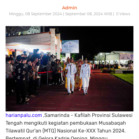
Admin
Minggu, 08 September 2024 | September 08, 2024 WIB |
0
Views
harianpalu.com
,Samarinda - Kafilah Provinsi Sulawesi
Tengah mengikuti kegiatan pembukaan Musabaqah
Tilawatil Qur'an (MTQ) Nasional Ke-XXX Tahun 2024.
Bertempat, di Gelora Kadrie Oening. Minggu,