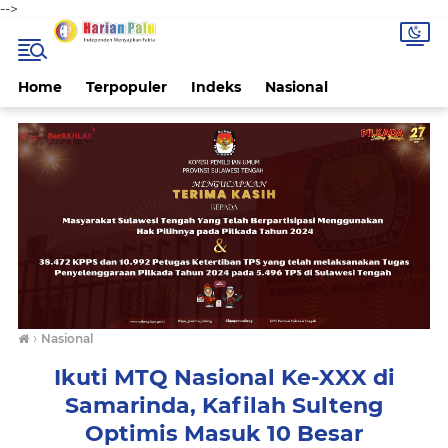
-->
Home
Terpopuler
Indeks
Nasional
›
Nasional
Ikuti MTQ Nasional Ke-XXX di
Samarinda, Kafilah Sulteng
Optimis Masuk 10 Besar