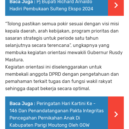
Baca Juga :
Pj Bupati Richard Arnaldo
Hadiri Pembukaan Sulteng Ekspo 2024
“Tolong pastikan semua pokir sesuai dengan visi misi
kepala daerah, arah kebijakan, program prioritas dan
sasaran strategis untuk periode satu tahun
selanjutnya secara terencana”, ungkapnya yang
membuka kegiatan orientasi mewakili Gubernur Rusdy
Mastura.
Kegiatan orientasi ini diselenggarakan untuk
membekali anggota DPRD dengan pengetahuan dan
pemahaman terkait tugas dan fungsi wakil rakyat
sehingga dapat bekerja secara optimal.
Baca Juga :
Peringatan Hari Kartini Ke -
146 Dan Penandatanganan Pakta Integritas
Pencegahan Pernikahan Anak Di
Kabupaten Parigi Moutong Oleh GOW