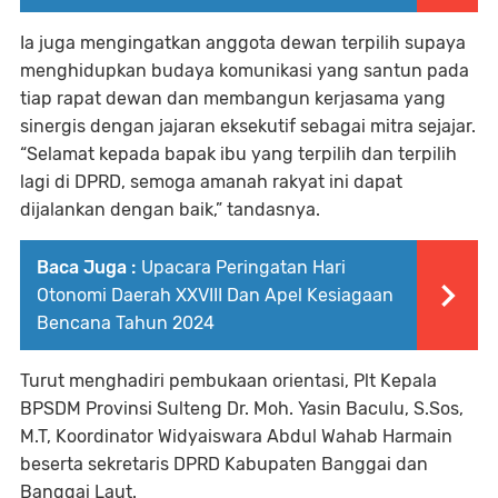
Ia juga mengingatkan anggota dewan terpilih supaya
menghidupkan budaya komunikasi yang santun pada
tiap rapat dewan dan membangun kerjasama yang
sinergis dengan jajaran eksekutif sebagai mitra sejajar.
“Selamat kepada bapak ibu yang terpilih dan terpilih
lagi di DPRD, semoga amanah rakyat ini dapat
dijalankan dengan baik,” tandasnya.
Baca Juga :
Upacara Peringatan Hari
Otonomi Daerah XXVIII Dan Apel Kesiagaan
Bencana Tahun 2024
Turut menghadiri pembukaan orientasi, Plt Kepala
BPSDM Provinsi Sulteng Dr. Moh. Yasin Baculu, S.Sos,
M.T, Koordinator Widyaiswara Abdul Wahab Harmain
beserta sekretaris DPRD Kabupaten Banggai dan
Banggai Laut.