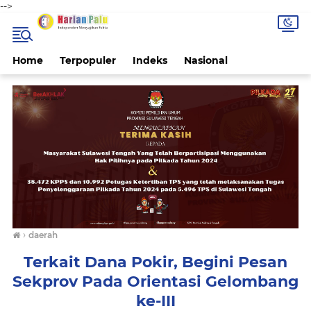
-->
Home
Terpopuler
Indeks
Nasional
›
daerah
Terkait Dana Pokir, Begini Pesan
Sekprov Pada Orientasi Gelombang
ke-III