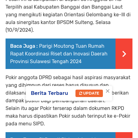
Terpilih asal Kabupaten Banggai dan Banggai Laut
yang mengikuti kegiatan Orientasi Gelombang ke-III di
aula sinergitas kantor BPSDM Sulteng, Selasa
(10/9/2024).
Baca Juga :
Parigi Moutong Tuan Rumah
Rapat Koordinasi Riset dan Inovasi Daerah
Provinsi Sulawesi Tengah 2024
Pokir anggota DPRD sebagai hasil aspirasi masyarakat
yang dihimpun dari reses harus disusun dan
×
dilaksanakan dengan cermat agar dapat memberikan
Berita Terbaru
UPDATE
dampak positif bagi pembangunan daerah.
Selain itu agar Pokir terserap dalam dokumen RKPD
maka harus dipastikan Pokir sudah terinput ke e-Pokir
pada menu SIPD.