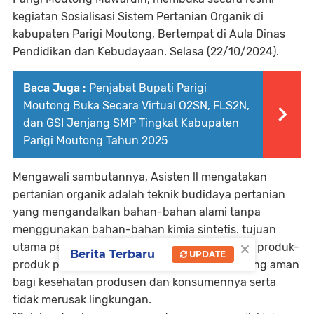
kegiatan Sosialisasi Sistem Pertanian Organik di
kabupaten Parigi Moutong, Bertempat di Aula Dinas
Pendidikan dan Kebudayaan. Selasa (22/10/2024).
Baca Juga :
Penjabat Bupati Parigi
Moutong Buka Secara Virtual O2SN, FLS2N,
dan GSI Jenjang SMP Tingkat Kabupaten
Parigi Moutong Tahun 2025
Mengawali sambutannya, Asisten ll mengatakan
pertanian organik adalah teknik budidaya pertanian
yang mengandalkan bahan-bahan alami tanpa
menggunakan bahan-bahan kimia sintetis. tujuan
×
utama pertanian organik adalah menyediakan produk-
Berita Terbaru
UPDATE
produk pertanian, terutama bahan pangan yang aman
bagi kesehatan produsen dan konsumennya serta
tidak merusak lingkungan.