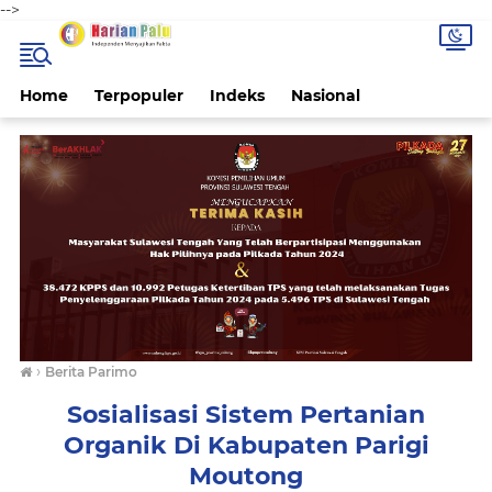
-->
Home
Terpopuler
Indeks
Nasional
›
Berita Parimo
Sosialisasi Sistem Pertanian
Organik Di Kabupaten Parigi
Moutong