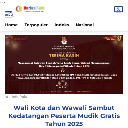
-->
Home
Terpopuler
Indeks
Nasional
›
Info Palu
Wali Kota dan Wawali Sambut
Kedatangan Peserta Mudik Gratis
Tahun 2025