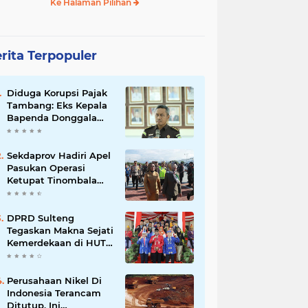
Ke Halaman Pilihan
rita Terpopuler
Diduga Korupsi Pajak
Tambang: Eks Kepala
Bapenda Donggala
Jadi Tersangka
Sekdaprov Hadiri Apel
Pasukan Operasi
Ketupat Tinombala
2023
DPRD Sulteng
Tegaskan Makna Sejati
Kemerdekaan di HUT
ke-80 RI
Perusahaan Nikel Di
Indonesia Terancam
Ditutup, Ini