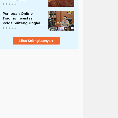
Pernyataan Luhut
Binsar Panjaiatan?
Penipuan Online
Trading Investasi,
Polda Sulteng Ungkap
Selama Beroperasi
Pelaku Meraup Rp 4,9
Milyar
Lihat Selengkapnya