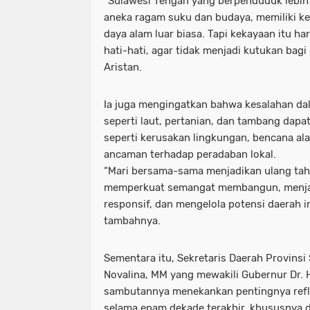
“Sulawesi Tengah yang berpenduduk lebih d
aneka ragam suku dan budaya, memiliki k
daya alam luar biasa. Tapi kekayaan itu har
hati-hati, agar tidak menjadi kutukan bag
Aristan.
Ia juga mengingatkan bahwa kesalahan d
seperti laut, pertanian, dan tambang da
seperti kerusakan lingkungan, bencana al
ancaman terhadap peradaban lokal.
“Mari bersama-sama menjadikan ulang tahu
memperkuat semangat membangun, menjad
responsif, dan mengelola potensi daerah in
tambahnya.
Sementara itu, Sekretaris Daerah Provinsi
Novalina, MM yang mewakili Gubernur Dr. H
sambutannya menekankan pentingnya refle
selama enam dekade terakhir, khususnya d