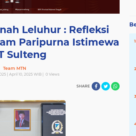
Be
h Leluhur : Refleksi
am Paripurna Istimewa
T Sulteng
Team MTN
025 | April 10, 2025 WIB |
0
Views
SHARE