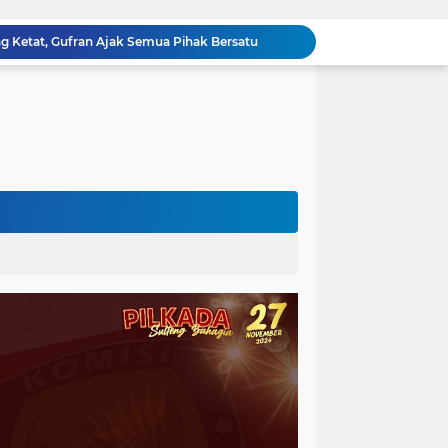
Razia Gabungan di Lapas Parigi, 12 WBP Positif Narkoba dan 7 Handphone Disita
Kejati Sulteng Geledah Kantor Bapenda Donggala dan Tambang PT KK, 32 Alat Berat Disita!
Kejati Sulteng Bongkar Kasus Korupsi Dana CSR Tambang, Sekdes Tamainusi Ikut Terseret
Diduga Korupsi Pajak Tambang: Eks Kepala Bapenda Donggala Jadi Tersangka
Pemprov Sulteng Siap Hadapi Hadapi Gugatan JATAM: Tegaskan Pengawasan Lingkungan Sesuai Aturan Perundang-undangan
Silaturahmi Pimpinan APH di Sulteng : Kapolda dan Kejati Solid Perkuat Penegakan Hukum DiBumi Tadulako
Sidang Praperadilan, Hakim Tegaskan Penetapan Tersangka Kasus Pencabulan Anak di Buol Sah Secara Hukum
Kejati Sulteng Geledah Kantor UPP Kolonodale, Sita Dokumen dan Barang Bukti Elektronik Kasus Nikel PT. Cocoman
Tak Berkutik, Pencuri Puluhan Kilogram Ikan Laut di Torue Berakhir di Balik Jeruji
ng Ketat, Gufran Ajak Semua Pihak Bersatu