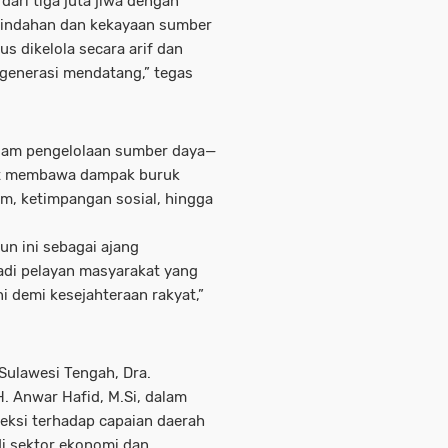
ari tiga juta jiwa dengan
eindahan dan kekayaan sumber
us dikelola secara arif dan
i generasi mendatang,” tegas
alam pengelolaan sumber daya—
pat membawa dampak buruk
am, ketimpangan sosial, hingga
n ini sebagai ajang
i pelayan masyarakat yang
i demi kesejahteraan rakyat,”
 Sulawesi Tengah, Dra.
. Anwar Hafid, M.Si, dalam
ksi terhadap capaian daerah
i sektor ekonomi dan