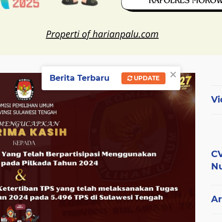
×
Berita Terbaru
UPDATE
Vi
CV
Nu
Ar