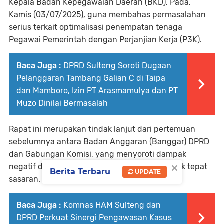
Kepala Badan Kepegawaian Daerah (BKD), Pada,
Kamis (03/07/2025), guna membahas permasalahan
serius terkait optimalisasi penempatan tenaga
Pegawai Pemerintah dengan Perjanjian Kerja (P3K).
Baca Juga :
DPRD Sulteng Soroti Dugaan
Pelanggaran Tambang Galian C di Taipa
dan Mamboro, Izin PT Arasmamulya dan PT
Muzo Dinilai Bermasalah
Rapat ini merupakan tindak lanjut dari pertemuan
sebelumnya antara Badan Anggaran (Banggar) DPRD
dan Gabungan Komisi, yang menyoroti dampak
×
negatif dari penempatan P3K yang dinilai tidak tepat
Berita Terbaru
UPDATE
sasaran.
Baca Juga :
Komnas HAM Sulteng dan
DPRD Perkuat Sinergi Pengawasan Kasus