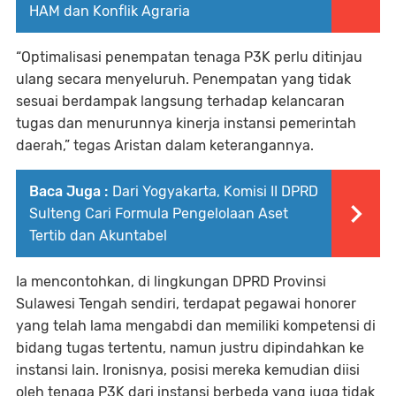
HAM dan Konflik Agraria
“Optimalisasi penempatan tenaga P3K perlu ditinjau
ulang secara menyeluruh. Penempatan yang tidak
sesuai berdampak langsung terhadap kelancaran
tugas dan menurunnya kinerja instansi pemerintah
daerah,” tegas Aristan dalam keterangannya.
Baca Juga :
Dari Yogyakarta, Komisi II DPRD
Sulteng Cari Formula Pengelolaan Aset
Tertib dan Akuntabel
Ia mencontohkan, di lingkungan DPRD Provinsi
Sulawesi Tengah sendiri, terdapat pegawai honorer
yang telah lama mengabdi dan memiliki kompetensi di
bidang tugas tertentu, namun justru dipindahkan ke
instansi lain. Ironisnya, posisi mereka kemudian diisi
oleh tenaga P3K dari instansi berbeda yang juga tidak