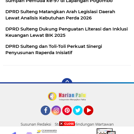
Sumpah Pemuda ke-97 di Lapangan Pogombo
DPRD Sulteng Matangkan Arah Legislasi Daerah
Lewat Analisis Kebutuhan Perda 2026
DPRD Sulteng Dukung Penguatan Literasi dan Inklusi
Keuangan Lewat BIK 2025
DPRD Sulteng dan Toli-Toli Perkuat Sinergi
Penyusunan Raperda Inisiatif
Facebook
Instagram
Pinterest
Twitter
YouTube
Susunan Redaksi
Standar Perlindungan Wartawan
Pasang Iklan
Tentang Kami
Pedoman Media Siber