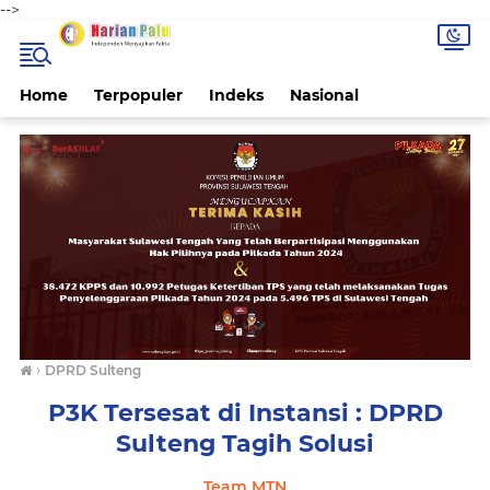
-->
Home
Terpopuler
Indeks
Nasional
›
DPRD Sulteng
P3K Tersesat di Instansi : DPRD
Sulteng Tagih Solusi
Team MTN