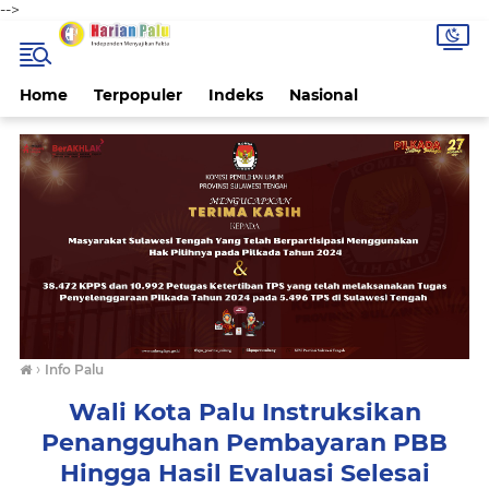
-->
Home
Terpopuler
Indeks
Nasional
›
Info Palu
Wali Kota Palu Instruksikan
Penangguhan Pembayaran PBB
Hingga Hasil Evaluasi Selesai