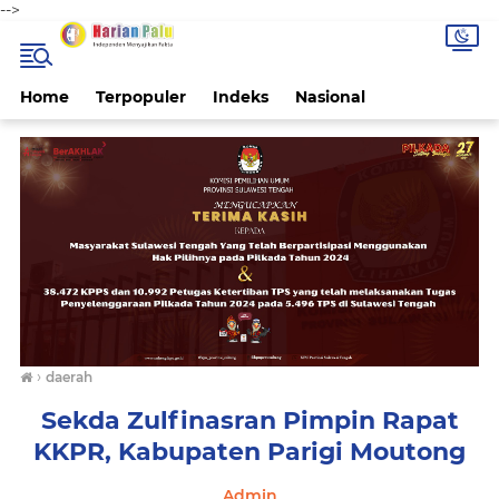
-->
Home
Terpopuler
Indeks
Nasional
›
daerah
Sekda Zulfinasran Pimpin Rapat
KKPR, Kabupaten Parigi Moutong
Admin