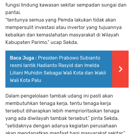
fungsi lindung kawasan sekitar sempadan sungai dan
pantai.
“tentunya semua yang Pemda lakukan tidak akan
mempersulit investasi atau invertor yang tujuannya
kebaikan dan kemaslahatan masyarakat di Wilayah
Kabupaten Parimo.” ucap Sekda.
Baca Juga :
Presiden Prabowo Subianto
resmi lantik Hadianto Rasyid dan Imelda
Liliani Muhidin Sebagai Wali Kota dan Wakil
Wali Kota Palu
Dalam pengelolaan tambak udang ini pasti akan
membutuhkan tenaga kerja, tentu tenaga kerja
tersebut diharapkan lebih memprioritaskan tenaga
yang ada diwilayah tambak tersebut.” pinta Sekda.
“setidaknya dengan adanya kegiatan perusahaan
akan mendapatkan manfaat bagi masyarakat sekitar.”