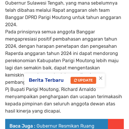
Gubernur Sulawesi Tengah, yang mana sebelumnya
telah dibahas melalui Rapat anggaran oleh team
Banggar DPRD Parigi Moutong untuk tahun anggaran
2024.
Pada prinsipnya semua anggota Banggar
mengapresiasi positif pembahasan anggaran tahun
2024, dengan harapan penetapan dan pengesahan
Raperda anggaran tahun 2024 ini dapat mendorong
perekonomian Kabupaten Parigi Moutong lebih maju
lagi dan semakin baik, dapat mengentaskan
×
kemiskinan serta merata dalam realisasi
Berita Terbaru
UPDATE
pembangunan infrastruktur disemua sektor.
Pj Bupati Parigi Moutong, Richard Arnaldo
menyampaikan penghargaan dan ucapan terimakasih
kepada pimpinan dan seluruh anggota dewan atas
hasil kinerja yang dicapai.
Baca Juga :
Gubernur Resmikan Ruang