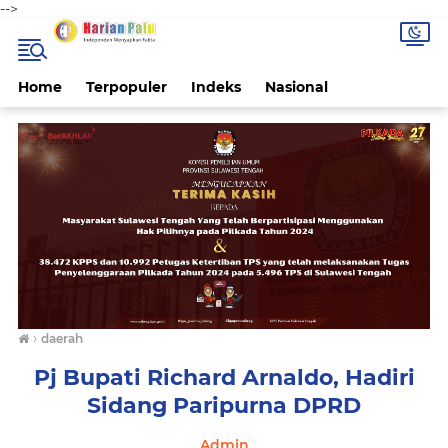
-->
Home
Terpopuler
Indeks
Nasional
›
daerah
Pj Bupati Richard Arnaldo, Hadiri
Sidang Paripurna DPRD
Admin