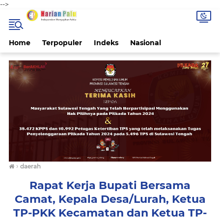
-->
Home
Terpopuler
Indeks
Nasional
›
daerah
Rapat Kerja Bupati Bersama
Camat, Kepala Desa/Lurah, Ketua
TP-PKK Kecamatan dan Ketua TP-