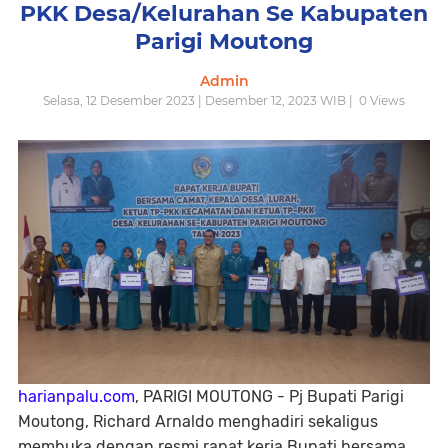
PKK Desa/Kelurahan Se Kabupaten
Parigi Moutong
Admin
Selasa, 12 Desember 2023 | Desember 12, 2023 WIB |
0
Views
harianpalu.com
, PARIGI MOUTONG - Pj Bupati Parigi
Moutong, Richard Arnaldo menghadiri sekaligus
membuka dengan resmi rapat kerja Bupati bersama