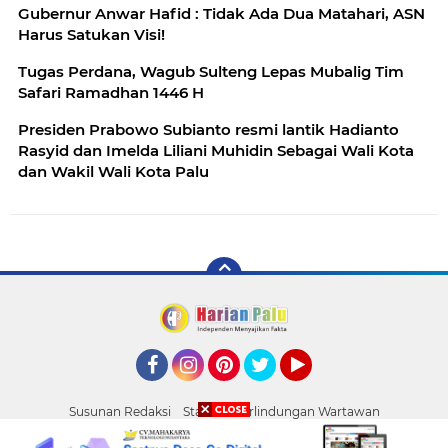
Gubernur Anwar Hafid : Tidak Ada Dua Matahari, ASN
Harus Satukan Visi!
Tugas Perdana, Wagub Sulteng Lepas Mubalig Tim
Safari Ramadhan 1446 H
Presiden Prabowo Subianto resmi lantik Hadianto
Rasyid dan Imelda Liliani Muhidin Sebagai Wali Kota
dan Wakil Wali Kota Palu
Facebook
Instagram
Pinterest
Twitter
YouTube
Susunan Redaksi
Standar Perlindungan Wartawan
Pasang Iklan
Tentang Kami
Pedoman Media Siber