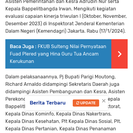
Asisten Pemerintahan dan Kesra Adrudin Nur serta
Kepala Bappelitbangda Irwan. Mengikuti kegiatan
evaluasi capaian kinerja triwulan I (Oktober, November,
Desember 2023) di Inspektorat Jenderal Kementerian
Dalam Negeri (Kemendagri) Jakarta. Rabu (17/1/2024).
Baca Juga :
FKUB Sulteng Nilai Pernyataan
Fuad Plered yang Hina Guru Tua Ancam
Kerukunan
Dalam pelaksanaannya, Pj Bupati Parigi Moutong,
Richard Arnaldo didampingi Sekretaris Daerah juga
didampingi Asisten Pembangunan dan Kesra, Asisten
×
Perekonomian dan Pembangunan, Staf Ahli, Kepala
Berita Terbaru
UPDATE
Bappelitbangda, Kepala BPKAD, Kepala Inspektorat,
Kepala Dinas Kominfo, Kepala Dinas Nakertrans,
Kepala Dinas Kesehatan, Plt Kepala Dinas Sosial, Plt.
Kepala Dinas Pertanian, Kepala Dinas Penanaman