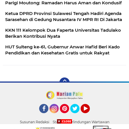
Parigi Moutong: Ramadan Harus Aman dan Kondusif
Ketua DPRD Provinsi Sulawesi Tengah Hadiri Agenda
Sarasehan di Gedung Nusantara IV MPR RI Di Jakarta
KKN 111 Kelompok Dua Faperta Universitas Tadulako
Berikan Kontribusi Nyata
HUT Sulteng ke-61, Gubernur Anwar Hafid Beri Kado
Pendidikan dan Kesehatan Gratis untuk Rakyat
Facebook
Instagram
Pinterest
Twitter
YouTube
Susunan Redaksi
Standar Perlindungan Wartawan
Pasang Iklan
Tentang Kami
Pedoman Media Siber