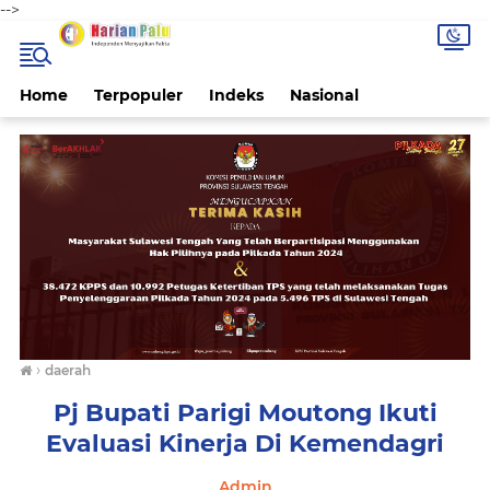
-->
Home
Terpopuler
Indeks
Nasional
›
daerah
Pj Bupati Parigi Moutong Ikuti
Evaluasi Kinerja Di Kemendagri
Admin