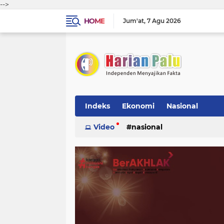
-->
HOME
Jum'at
7 Agu 2026
Indeks
Ekonomi
Nasional
Video
nasional