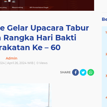
Be
e Gelar Upacara Tabur
 Rangka Hari Bakti
akatan Ke – 60
Admin
024 | April 26, 2024 WIB |
0
Views
SHARE