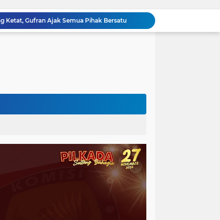
ng Ketat, Gufran Ajak Semua Pihak Bersatu
Razia Gabungan di Lapas Parigi, 12 WBP Positif Narkoba dan 7 Handphone Disita
Kejati Sulteng Geledah Kantor Bapenda Donggala dan Tambang PT KK, 32 Alat Berat Disita!
Kejati Sulteng Bongkar Kasus Korupsi Dana CSR Tambang, Sekdes Tamainusi Ikut Terseret
Diduga Korupsi Pajak Tambang: Eks Kepala Bapenda Donggala Jadi Tersangka
Pemprov Sulteng Siap Hadapi Hadapi Gugatan JATAM: Tegaskan Pengawasan Lingkungan Sesuai Aturan Perundang-undangan
Silaturahmi Pimpinan APH di Sulteng : Kapolda dan Kejati Solid Perkuat Penegakan Hukum DiBumi Tadulako
Sidang Praperadilan, Hakim Tegaskan Penetapan Tersangka Kasus Pencabulan Anak di Buol Sah Secara Hukum
Kejati Sulteng Geledah Kantor UPP Kolonodale, Sita Dokumen dan Barang Bukti Elektronik Kasus Nikel PT. Cocoman
Tak Berkutik, Pencuri Puluhan Kilogram Ikan Laut di Torue Berakhir di Balik Jeruji