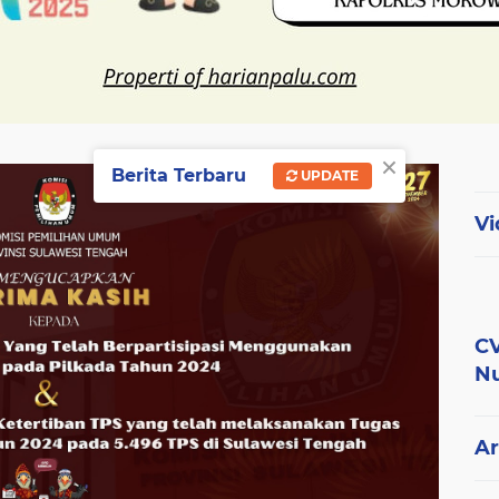
×
Berita Terbaru
UPDATE
Vi
CV
Nu
Ar