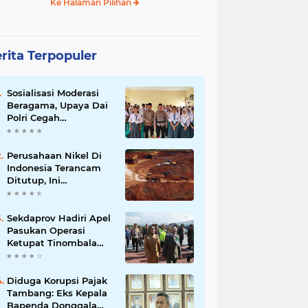
Ke Halaman Pilihan
rita Terpopuler
Sosialisasi Moderasi
Beragama, Upaya Dai
Polri Cegah
Radikalisme di
Kalangan Pelajar Poso
Perusahaan Nikel Di
Indonesia Terancam
Ditutup, Ini
Pernyataan Luhut
Binsar Panjaiatan?
Sekdaprov Hadiri Apel
Pasukan Operasi
Ketupat Tinombala
2023
Diduga Korupsi Pajak
Tambang: Eks Kepala
Bapenda Donggala