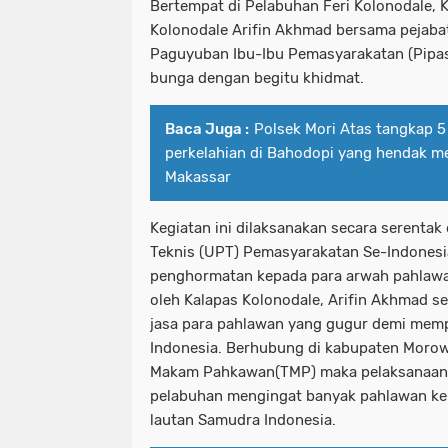
Bertempat di Pelabuhan Feri Kolonodale, Ke
Kolonodale Arifin Akhmad bersama pejabat 
Paguyuban Ibu-Ibu Pemasyarakatan (Pipas
bunga dengan begitu khidmat.
Baca Juga :
Polsek Mori Atas tangkap 5
perkelahian di Bahodopi yang hendak mel
Makassar
Kegiatan ini dilaksanakan secara serentak
Teknis (UPT) Pemasyarakatan Se-Indonesia
penghormatan kepada para arwah pahlawa
oleh Kalapas Kolonodale, Arifin Akhmad s
jasa para pahlawan yang gugur demi me
Indonesia. Berhubung di kabupaten Morow
Makam Pahkawan(TMP) maka pelaksanaan t
pelabuhan mengingat banyak pahlawan ke
lautan Samudra Indonesia.