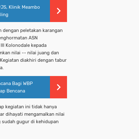
PJS, Klinik Meambo
ling
n dengan peletakan karangan
penghormatan ASN
II Kolonodale kepada
n nilai -- nilai juang dan
 Kegiatan diakhiri dengan tabur
a.
encana Bagi WBP
gap Bencana
p kegiatan ini tidak hanya
ar dihayati mengamalkan nilai
ng sudah gugur di kehidupan