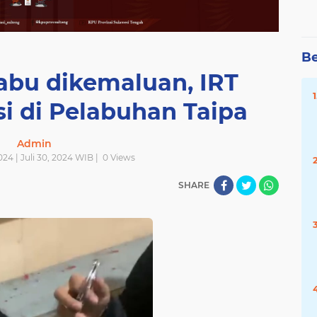
Be
abu dikemaluan, IRT
si di Pelabuhan Taipa
Admin
2024 | Juli 30, 2024 WIB |
0
Views
SHARE