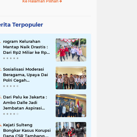
Ke Halaman Pilihan
rita Terpopuler
rogram Kelurahan
Mantap Naik Drastis :
Dari Rp2 Miliar ke Rp5
Miliar, Tiap Kelurahan
Terbaik Terima Rp500
Juta
Sosialisasi Moderasi
Beragama, Upaya Dai
Polri Cegah
Radikalisme di
Kalangan Pelajar Poso
Dari Palu ke Jakarta :
Ambo Dalle Jadi
Jembatan Aspirasi
Mahasiswa untuk Presiden
Kejati Sulteng
Bongkar Kasus Korupsi
Dana CSR Tambang,