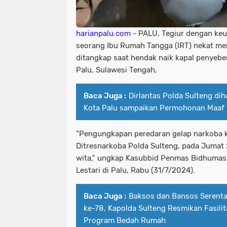
harianpalu.com
- PALU, Tegiur dengan keu
seorang Ibu Rumah Tangga (IRT) nekat mem
ditangkap saat hendak naik kapal penyebe
Palu, Sulawesi Tengah,
Baca Juga :
Dirlantas Polda Sulteng dih
Kota Palu sampaikan Permohonan Maaf
“Pengungkapan peredaran gelap narkoba k
Ditresnarkoba Polda Sulteng, pada Jumat 
wita,” ungkap Kasubbid Penmas Bidhumas
Lestari di Palu, Rabu (31/7/2024).
Baca Juga :
Baksos dan Bansos Serenta
ke-78, Kapolda Sulteng Resmikan Fasilit
Program Bedah Rumah