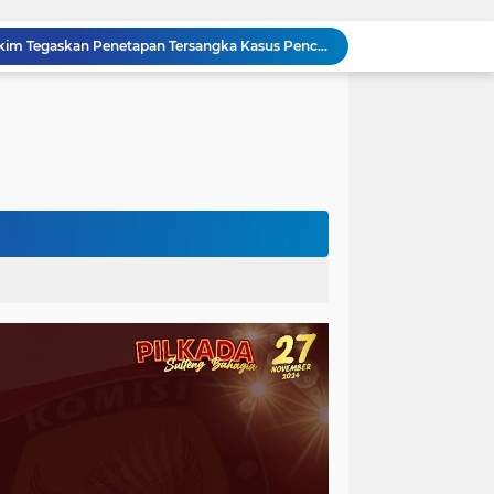
Sidang Praperadilan, Hakim Tegaskan Penetapan Tersangka Kasus Pencabulan Anak di Buol Sah Secara Hukum
Kejati Sulteng Geledah Kantor UPP Kolonodale, Sita Dokumen dan Barang Bukti Elektronik Kasus Nikel PT. Cocoman
Tak Berkutik, Pencuri Puluhan Kilogram Ikan Laut di Torue Berakhir di Balik Jeruji
ng Ketat, Gufran Ajak Semua Pihak Bersatu
Razia Gabungan di Lapas Parigi, 12 WBP Positif Narkoba dan 7 Handphone Disita
Kejati Sulteng Geledah Kantor Bapenda Donggala dan Tambang PT KK, 32 Alat Berat Disita!
Kejati Sulteng Bongkar Kasus Korupsi Dana CSR Tambang, Sekdes Tamainusi Ikut Terseret
Polda Sulteng Bongkar Dugaan Penyalahgunaan 2.060 Liter BBM Subsidi di Morowali Utara
‎Jatam Dorong Propam Turun, Penanganan PETI Polres Parimo Jadi Pertanyaan Publik ‎
Silaturahmi Pimpinan APH di Sulteng : Kapolda dan Kejati Solid Perkuat Penegakan Hukum DiBumi Tadulako