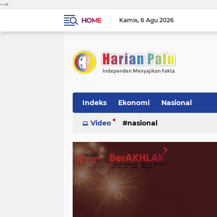
-->
HOME
Kamis
6 Agu 2026
Indeks
Ekonomi
Nasional
Video
nasional