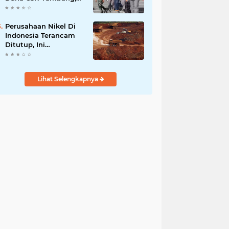
Sekdes Tamainusi Ikut
Terseret
Perusahaan Nikel Di
Indonesia Terancam
Ditutup, Ini
Pernyataan Luhut
Binsar Panjaiatan?
Lihat Selengkapnya