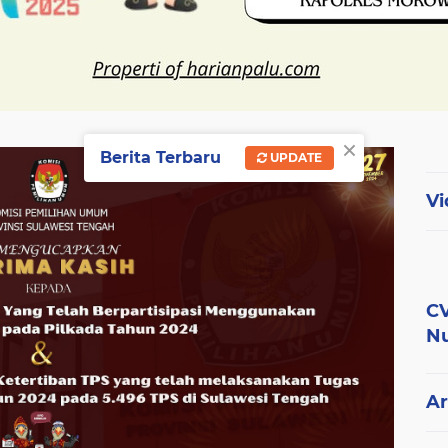
×
Berita Terbaru
UPDATE
Vi
CV
Nu
Ar