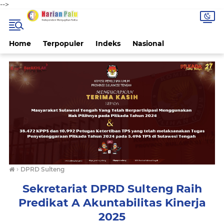
-->
Home
Terpopuler
Indeks
Nasional
›
DPRD Sulteng
Sekretariat DPRD Sulteng Raih
Predikat A Akuntabilitas Kinerja
2025