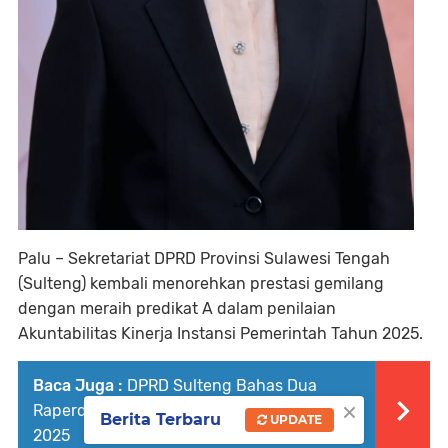
Palu –
Sekretariat DPRD Provinsi Sulawesi Tengah
(Sulteng) kembali menorehkan prestasi gemilang
dengan meraih
predikat A
dalam penilaian
Akuntabilitas Kinerja Instansi Pemerintah Tahun 2025
.
Baca Juga :
DPRD Sulteng Bahas Dua
×
Raperda Penting di Luar Propemperda
Berita Terbaru
UPDATE
2025