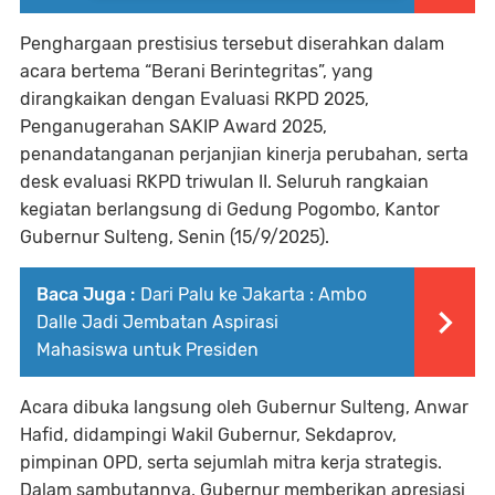
Penghargaan prestisius tersebut diserahkan dalam
acara bertema
“Berani Berintegritas”
, yang
dirangkaikan dengan Evaluasi RKPD 2025,
Penganugerahan
SAKIP Award 2025
,
penandatanganan perjanjian kinerja perubahan, serta
desk evaluasi RKPD triwulan II. Seluruh rangkaian
kegiatan berlangsung di
Gedung Pogombo, Kantor
Gubernur Sulteng, Senin (15/9/2025).
Baca Juga :
Dari Palu ke Jakarta : Ambo
Dalle Jadi Jembatan Aspirasi
Mahasiswa untuk Presiden
Acara dibuka langsung oleh
Gubernur Sulteng, Anwar
Hafid
, didampingi Wakil Gubernur, Sekdaprov,
pimpinan OPD, serta sejumlah mitra kerja strategis.
Dalam sambutannya, Gubernur memberikan apresiasi