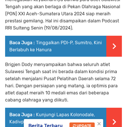
Tengah yang akan berlaga di Pekan Olahraga Nasional
(PON) XXI Aceh-Sumatera Utara 2024 siap meraih
prestasi gemilang. Hal ini disampaikan dalam Podcast
RRI Sulteng Senin (19/08/2024).
Baca Juga :
Tinggalkan PDI-P, Sumitro, Kini
Berlabuh ke Hanura
Brigjen Dody menyampaikan bahwa seluruh atlet
Sulawesi Tengah saat ini berada dalam kondisi prima
setelah menjalani Pusat Pelatihan Daerah selama 72
hari. Dengan persiapan yang matang, ia optimis para
atlet dapat meraih 10 medali emas dari beberapa
cabang olahraga yang diikuti.
Baca Juga :
Kunjungi Lapas Kolonodale,
×
Kadivpas Kanwil Kemenkumham Sulteng
Berita Terbaru
UPDATE