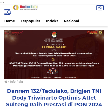
-->
Home
Terpopuler
Indeks
Nasional
›
Info Palu
Danrem 132/Tadulako, Brigjen TNI
Dody Triwinarto Optimis Atlet
Sulteng Raih Prestasi di PON 2024