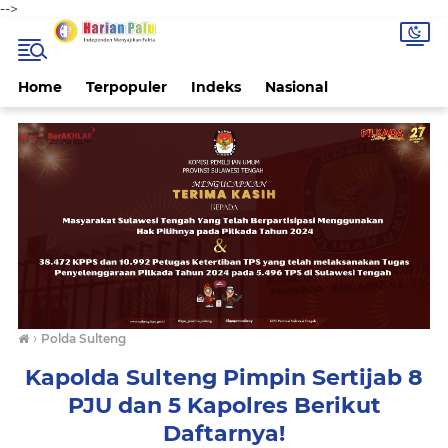
-->
Home
Terpopuler
Indeks
Nasional
›
Polda Sulteng
Kapolda Sulteng Pimpin Sertijab 8
PJU dan 5 Kapolres Berikut
Daftarnya!