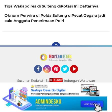
Tiga Wakapolres di Sulteng diRotasi Ini Daftarnya
Oknum Perwira di Polda Sulteng diPecat Gegara jadi
calo Anggota Penerimaan Polri
Facebook
Instagram
Pinterest
Twitter
YouTube
Susunan Redaksi
Standar Perlindungan Wartawan
Pasang Iklan
Tentang Kami
Pedoman Media Siber
Palu
Copyright ©
2026 HARIAN PALU
ndang-undangan
Silaturahmi Pimpinan APH di Sulteng : Kapolda dan K