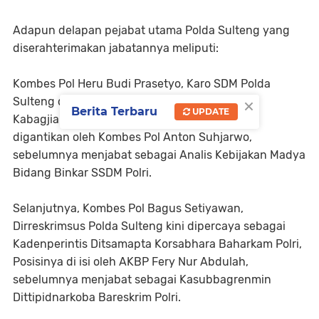
Adapun delapan pejabat utama Polda Sulteng yang
diserahterimakan jabatannya meliputi:
Kombes Pol Heru Budi Prasetyo, Karo SDM Polda
×
Sulteng diangkat dalam jabatan baru sebagai
Berita Terbaru
UPDATE
Kabagjiansis Rojianstra SSDM Polri. Posisinya
digantikan oleh Kombes Pol Anton Suhjarwo,
sebelumnya menjabat sebagai Analis Kebijakan Madya
Bidang Binkar SSDM Polri.
Selanjutnya, Kombes Pol Bagus Setiyawan,
Dirreskrimsus Polda Sulteng kini dipercaya sebagai
Kadenperintis Ditsamapta Korsabhara Baharkam Polri,
Posisinya di isi oleh AKBP Fery Nur Abdulah,
sebelumnya menjabat sebagai Kasubbagrenmin
Dittipidnarkoba Bareskrim Polri.