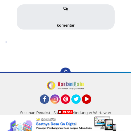
komentar
-
Facebook
Instagram
Pinterest
Twitter
YouTube
Susunan Redaksi
Standar Perlindungan Wartawan
Pasang Iklan
Tentang Kami
Pedoman Media Siber
Palu
Copyright ©
2026 HARIAN PALU