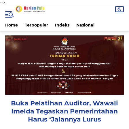
-->
Home
Terpopuler
Indeks
Nasional
Buka Pelatihan Auditor, Wawali
Imelda Tegaskan Pemerintahan
Harus ‘Jalannya Lurus