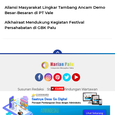
Aliansi Masyarakat Lingkar Tambang Ancam Demo
Besar-Besaran di PT Vale
Alkhairaat Mendukung Kegiatan Festival
Persahabatan di GBK Palu
Facebook
Instagram
Pinterest
Twitter
YouTube
Susunan Redaksi
Standar Perlindungan Wartawan
Pasang Iklan
Tentang Kami
Pedoman Media Siber
Palu
Copyright ©
2026 HARIAN PALU