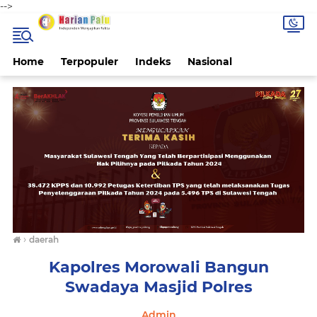
-->
Home
Terpopuler
Indeks
Nasional
›
daerah
Kapolres Morowali Bangun
Swadaya Masjid Polres
Admin