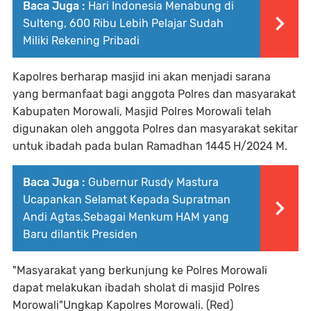
Baca Juga :
Hari Indonesia Menabung di
Sulteng, 600 Ribu Lebih Pelajar Sudah
Miliki Rekening Pribadi
Kapolres berharap masjid ini akan menjadi sarana
yang bermanfaat bagi anggota Polres dan masyarakat
Kabupaten Morowali, Masjid Polres Morowali telah
digunakan oleh anggota Polres dan masyarakat sekitar
untuk ibadah pada bulan Ramadhan 1445 H/2024 M.
Baca Juga :
Gubernur Rusdy Mastura
Ucapankan Selamat Kepada Supratman
Andi Agtas,Sebagai Menkum HAM yang
Baru dilantik Presiden
"Masyarakat yang berkunjung ke Polres Morowali
dapat melakukan ibadah sholat di masjid Polres
Morowali"Ungkap Kapolres Morowali. (Red)