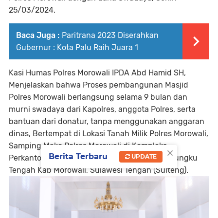
25/03/2024.
Baca Juga :
Paritrana 2023 Diserahkan
Gubernur : Kota Palu Raih Juara 1
Kasi Humas Polres Morowali IPDA Abd Hamid SH,
Menjelaskan bahwa Proses pembangunan Masjid
Polres Morowali berlangsung selama 9 bulan dan
murni swadaya dari Kapolres, anggota Polres, serta
bantuan dari donatur, tanpa menggunakan anggaran
dinas, Bertempat di Lokasi Tanah Milik Polres Morowali,
Samping Mako Polres Morowali di Kompleks
×
Berita Terbaru
UPDATE
Perkantoran Funuansingko Desa Bente Kec Bungku
Tengah Kab Morowali, Sulawesi Tengah (Sulteng).